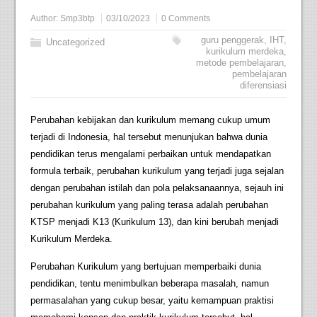
Author:
Smp3btp
03/10/2023
0 Comments
guru penggerak
,
IHT
,
Uncategorized
kurikulum merdeka
,
metode pembelajaran
,
pembelajaran
diferensiasi
Perubahan kebijakan dan kurikulum memang cukup umum
terjadi di Indonesia, hal tersebut menunjukan bahwa dunia
pendidikan terus mengalami perbaikan untuk mendapatkan
formula terbaik, perubahan kurikulum yang terjadi juga sejalan
dengan perubahan istilah dan pola pelaksanaannya, sejauh ini
perubahan kurikulum yang paling terasa adalah perubahan
KTSP menjadi K13 (Kurikulum 13), dan kini berubah menjadi
Kurikulum Merdeka.
Perubahan Kurikulum yang bertujuan memperbaiki dunia
pendidikan, tentu menimbulkan beberapa masalah, namun
permasalahan yang cukup besar, yaitu kemampuan praktisi