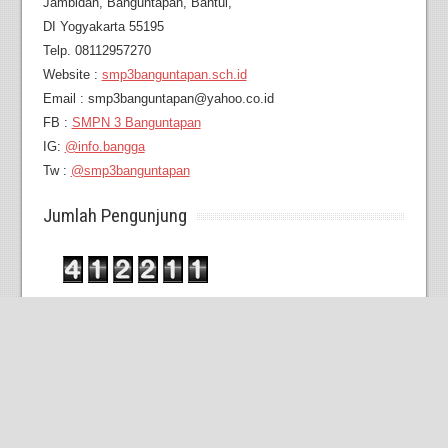
Jambidan,
Banguntapan, Bantul,
DI Yogyakarta 55195
Telp. 08112957270
Website :
smp3banguntapan.sch.id
Email : smp3banguntapan@yahoo.co.id
FB :
SMPN 3 Banguntapan
IG:
@info.bangga
Tw :
@smp3banguntapan
Jumlah Pengunjung
Visit Today : 71
Visit Yesterday : 226
Total Visit : 412211