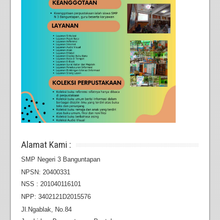
Alamat Kami :
SMP Negeri 3 Banguntapan
NPSN: 20400331
NSS : 201040116101
NPP: 3402121D2015576
Jl.Ngablak, No.84