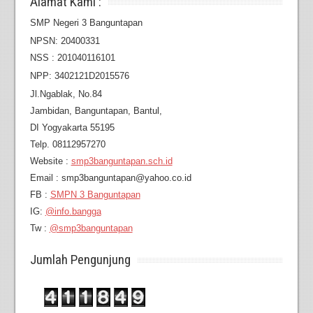
Alamat Kami :
SMP Negeri 3 Banguntapan
NPSN: 20400331
NSS : 201040116101
NPP: 3402121D2015576
Jl.Ngablak, No.84
Jambidan,
Banguntapan, Bantul,
DI Yogyakarta 55195
Telp. 08112957270
Website :
smp3banguntapan.sch.id
Email : smp3banguntapan@yahoo.co.id
FB :
SMPN 3 Banguntapan
IG:
@info.bangga
Tw :
@smp3banguntapan
Jumlah Pengunjung