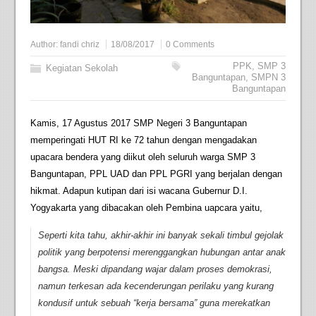
Author:
fandi chriz
18/08/2017
0 Comments
PPK
,
SMP 3
Kegiatan Sekolah
Banguntapan
,
SMPN 3
Banguntapan
Kamis, 17 Agustus 2017 SMP Negeri 3 Banguntapan
memperingati HUT RI ke 72 tahun dengan mengadakan
upacara bendera yang diikut oleh seluruh warga SMP 3
Banguntapan, PPL UAD dan PPL PGRI yang berjalan dengan
hikmat. Adapun kutipan dari isi wacana Gubernur D.I.
Yogyakarta yang dibacakan oleh Pembina uapcara yaitu,
Seperti kita tahu, akhir-akhir ini banyak sekali timbul gejolak
politik yang berpotensi merenggangkan hubungan antar anak
bangsa. Meski dipandang wajar dalam proses demokrasi,
namun terkesan ada kecenderungan perilaku yang kurang
kondusif untuk sebuah “kerja bersama” guna merekatkan