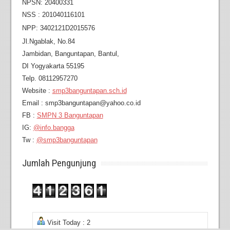
NPSN: 20400331
NSS : 201040116101
NPP: 3402121D2015576
Jl.Ngablak, No.84
Jambidan,
Banguntapan, Bantul,
DI Yogyakarta 55195
Telp. 08112957270
Website :
smp3banguntapan.sch.id
Email : smp3banguntapan@yahoo.co.id
FB :
SMPN 3 Banguntapan
IG:
@info.bangga
Tw :
@smp3banguntapan
Jumlah Pengunjung
Visit Today : 2