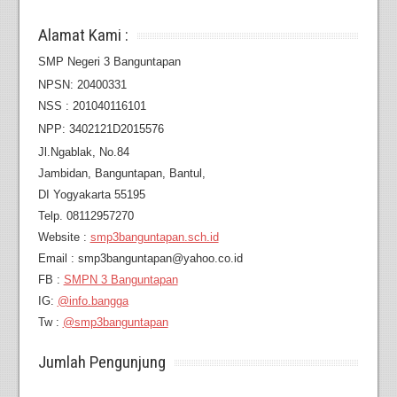
Alamat Kami :
SMP Negeri 3 Banguntapan
NPSN: 20400331
NSS : 201040116101
NPP: 3402121D2015576
Jl.Ngablak, No.84
Jambidan,
Banguntapan, Bantul,
DI Yogyakarta 55195
Telp. 08112957270
Website :
smp3banguntapan.sch.id
Email : smp3banguntapan@yahoo.co.id
FB :
SMPN 3 Banguntapan
IG:
@info.bangga
Tw :
@smp3banguntapan
Jumlah Pengunjung