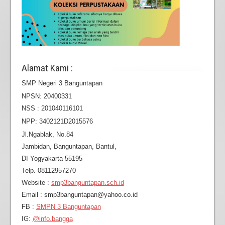
Alamat Kami :
SMP Negeri 3 Banguntapan
NPSN: 20400331
NSS : 201040116101
NPP: 3402121D2015576
Jl.Ngablak, No.84
Jambidan,
Banguntapan, Bantul,
DI Yogyakarta 55195
Telp. 08112957270
Website :
smp3banguntapan.sch.id
Email : smp3banguntapan@yahoo.co.id
FB :
SMPN 3 Banguntapan
IG:
@info.bangga