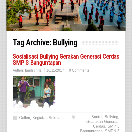
Tag Archive:
Bullying
Sosialisasi Bullying Gerakan Generasi Cerdas
SMP 3 Banguntapan
Author:
fandi chriz
10/11/2017
0 Comments
Bantul
,
Bullying
,
Galleri
,
Kegiatan Sekolah
Gearakan Generasi
Cerdas
,
SMP 3
Banguntapan
,
SMPN 3