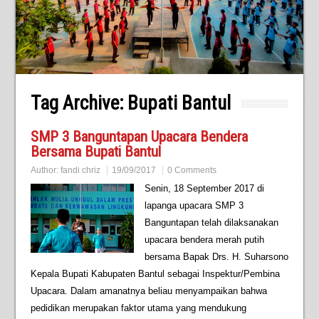
Tag Archive:
Bupati Bantul
SMP 3 Banguntapan Upacara Bendera
Bersama Bupati Bantul
Author:
fandi chriz
19/09/2017
0 Comments
Senin, 18 September 2017 di
lapanga upacara SMP 3
Banguntapan telah dilaksanakan
upacara bendera merah putih
bersama Bapak Drs. H. Suharsono
Kepala Bupati Kabupaten Bantul sebagai Inspektur/Pembina
Upacara. Dalam amanatnya beliau menyampaikan bahwa
pedidikan merupakan faktor utama yang mendukung