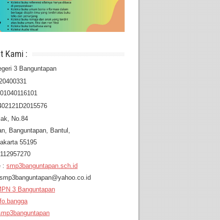
t Kami :
geri 3 Banguntapan
20400331
201040116101
402121D2015576
lak, No.84
an,
Banguntapan, Bantul,
akarta 55195
8112957270
 :
smp3banguntapan.sch.id
: smp3banguntapan@yahoo.co.id
PN 3 Banguntapan
fo.bangga
mp3banguntapan