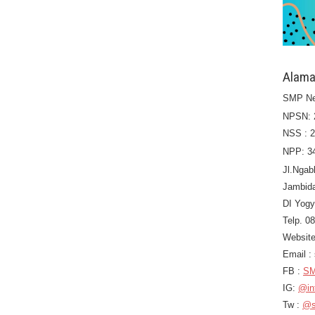
Alama
SMP Ne
NPSN: 
NSS : 
NPP: 3
Jl.Ngab
Jambid
DI Yogy
Telp. 0
Website
Email 
FB :
SM
IG:
@in
Tw :
@s