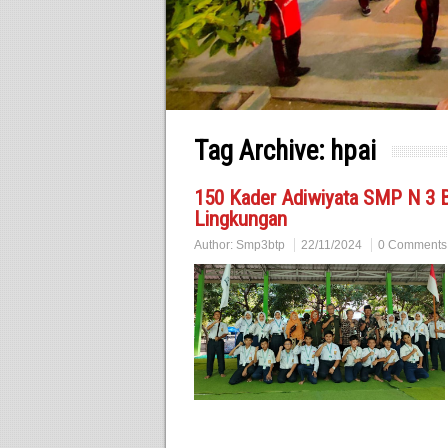
Tag Archive:
hpai
150 Kader Adiwiyata SMP N 3 Ba
Lingkungan
Author:
Smp3btp
22/11/2024
0 Comments