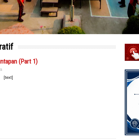
ratif
ntapan (Part 1)
ts
[text]