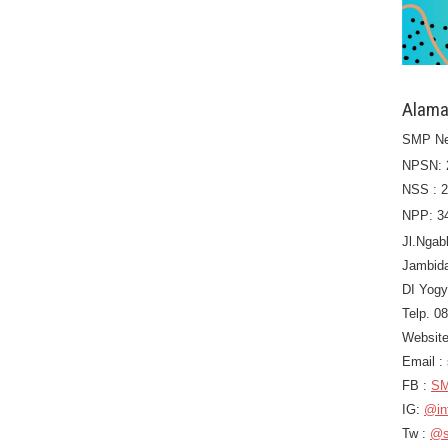
Alama
SMP Ne
NPSN: 
NSS : 
NPP: 3
Jl.Ngab
Jambid
DI Yogy
Telp. 0
Website
Email 
FB :
SM
IG:
@in
Tw :
@s