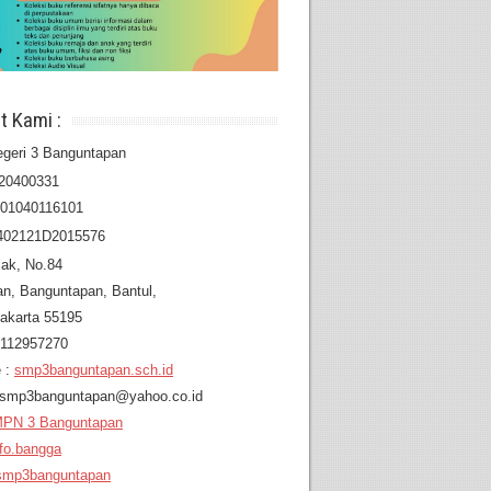
t Kami :
geri 3 Banguntapan
20400331
201040116101
402121D2015576
lak, No.84
an,
Banguntapan, Bantul,
akarta 55195
8112957270
 :
smp3banguntapan.sch.id
: smp3banguntapan@yahoo.co.id
PN 3 Banguntapan
fo.bangga
mp3banguntapan