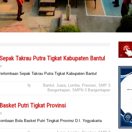
epak Takrau Putra Tigkat Kabupaten Bantul
s
rlombaan Sepak Takrau Putra Tigkat Kabupaten Bantul
Bantul
,
Juara
,
Lomba
,
Prestasi
,
SMP 3
Banguntapan
,
SMPN 3 Banguntapan
asket Putri Tigkat Provinsi
s
mbaan Bola Basket Putri Tingkat Provinsi D.I. Yogyakarta