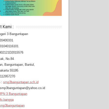
t Kami :
geri 3 Banguntapan
20400331
201040116101
402121D2015576
lak, No.84
an,
Banguntapan, Bantul,
akarta 55195
8112957270
 :
smp3banguntapan.sch.id
: smp3banguntapan@yahoo.co.id
PN 3 Banguntapan
fo.bangga
mp3banguntapan