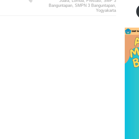
Juara
,
Lomba
,
Prestasi
,
SMP 3
Banguntapan
,
SMPN 3 Banguntapan
,
Yogyakarta