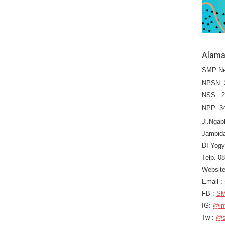
Alama
SMP Ne
NPSN: 
NSS : 
NPP: 3
Jl.Ngab
Jambid
DI Yogy
Telp. 0
Website
Email 
FB :
SM
IG:
@in
Tw :
@s