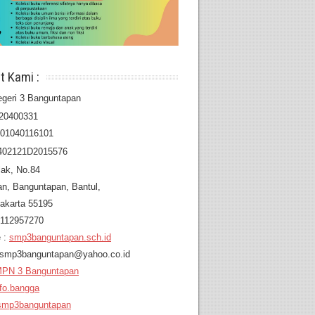
t Kami :
geri 3 Banguntapan
20400331
201040116101
402121D2015576
lak, No.84
an,
Banguntapan, Bantul,
akarta 55195
8112957270
 :
smp3banguntapan.sch.id
: smp3banguntapan@yahoo.co.id
PN 3 Banguntapan
fo.bangga
mp3banguntapan