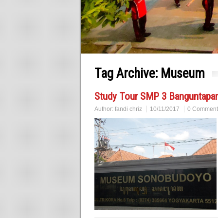
Tag Archive:
Museum
Study Tour SMP 3 Banguntapan
Author:
fandi chriz
10/11/2017
0 Comment