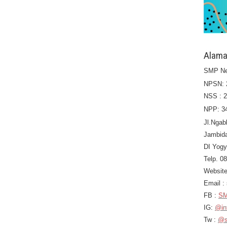
Alama
SMP Ne
NPSN: 
NSS : 
NPP: 3
Jl.Ngab
Jambid
DI Yogy
Telp. 0
Website
Email 
FB :
SM
IG:
@in
Tw :
@s