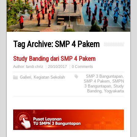
Tag Archive:
SMP 4 Pakem
Study Banding dari SMP 4 Pakem
Author:
fandi chriz
20/10/2017
0 Comments
SMP 3 Banguntapan
,
Galleri
,
Kegiatan Sekolah
SMP 4 Pakem
,
SMPN
3 Banguntapan
,
Study
Banding
,
Yogyakarta