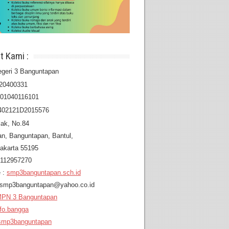
t Kami :
geri 3 Banguntapan
20400331
201040116101
402121D2015576
lak, No.84
an,
Banguntapan, Bantul,
akarta 55195
8112957270
 :
smp3banguntapan.sch.id
: smp3banguntapan@yahoo.co.id
PN 3 Banguntapan
fo.bangga
mp3banguntapan