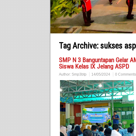
Tag Archive:
sukses as
SMP N 3 Banguntapan Gelar AM
Siswa Kelas IX Jelang ASPD
Author:
Smp3btp
14/05/2024
0 Comments