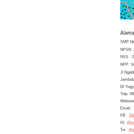
Alama
SMP Ne
NPSN: 
NSS : 
NPP: 3
Jl.Ngab
Jambid
DI Yogy
Telp. 0
Website
Email 
FB :
SM
IG:
@in
Tw :
@s