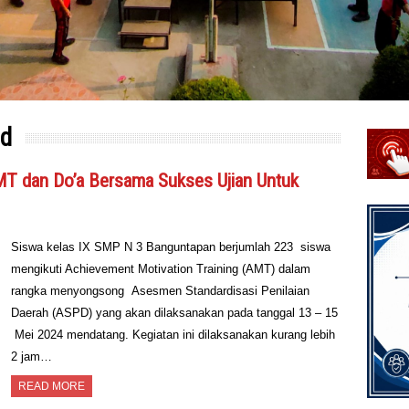
pd
T dan Do’a Bersama Sukses Ujian Untuk
Siswa kelas IX SMP N 3 Banguntapan berjumlah 223 siswa
mengikuti Achievement Motivation Training (AMT) dalam
rangka menyongsong Asesmen Standardisasi Penilaian
Daerah (ASPD) yang akan dilaksanakan pada tanggal 13 – 15
Mei 2024 mendatang. Kegiatan ini dilaksanakan kurang lebih
2 jam…
READ MORE