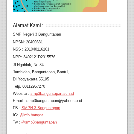
Alamat Kami :
SMP Negeri 3 Banguntapan
NPSN: 20400331
NSS : 201040116101
NPP: 3402121D2015576
Jl.Ngablak, No.84
Jambidan,
Banguntapan, Bantul,
DI Yogyakarta 55195
Telp. 08112957270
Website :
smp3banguntapan.sch.id
Email : smp3banguntapan@yahoo.co.id
FB :
SMPN 3 Banguntapan
IG:
@info.bangga
Tw :
@smp3banguntapan