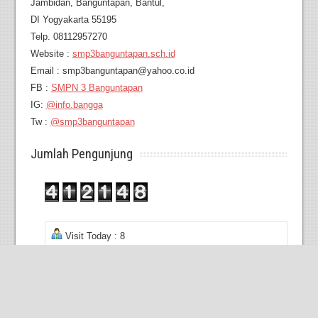
Jambidan,
Banguntapan, Bantul,
DI Yogyakarta 55195
Telp. 08112957270
Website :
smp3banguntapan.sch.id
Email : smp3banguntapan@yahoo.co.id
FB :
SMPN 3 Banguntapan
IG:
@info.bangga
Tw :
@smp3banguntapan
Jumlah Pengunjung
Visit Today : 8
Visit Yesterday : 226
Total Visit : 412148