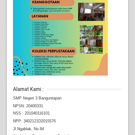
Alamat Kami :
SMP Negeri 3 Banguntapan
NPSN: 20400331
NSS : 201040116101
NPP: 3402121D2015576
Jl.Ngablak, No.84