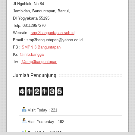
Jl.Ngablak, No.84
Jambidan,
Banguntapan, Bantul,
DI Yogyakarta 55195
Telp. 08112957270
Website :
smp3banguntapan.sch.id
Email : smp3banguntapan@yahoo.co.id
FB :
SMPN 3 Banguntapan
IG:
@info.bangga
Tw :
@smp3banguntapan
Jumlah Pengunjung
Visit Today : 221
Visit Yesterday : 192
Total Visit : 412135