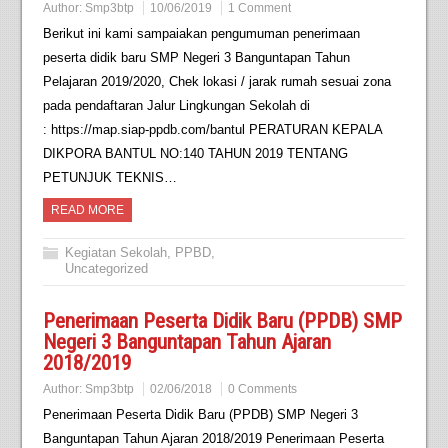
Author:
Smp3btp
10/06/2019
1 Comment
Berikut ini kami sampaiakan pengumuman penerimaan
peserta didik baru SMP Negeri 3 Banguntapan Tahun
Pelajaran 2019/2020, Chek lokasi / jarak rumah sesuai zona
pada pendaftaran Jalur Lingkungan Sekolah di
: https://map.siap-ppdb.com/bantul PERATURAN KEPALA
DIKPORA BANTUL NO:140 TAHUN 2019 TENTANG
PETUNJUK TEKNIS…
READ MORE
Kegiatan Sekolah
,
PPBD
,
Uncategorized
Penerimaan Peserta Didik Baru (PPDB) SMP
Negeri 3 Banguntapan Tahun Ajaran
2018/2019
Author:
Smp3btp
02/06/2018
0 Comments
Penerimaan Peserta Didik Baru (PPDB) SMP Negeri 3
Banguntapan Tahun Ajaran 2018/2019 Penerimaan Peserta