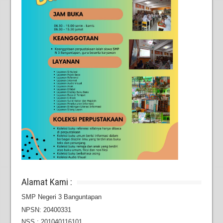
Alamat Kami :
SMP Negeri 3 Banguntapan
NPSN: 20400331
NSS : 201040116101