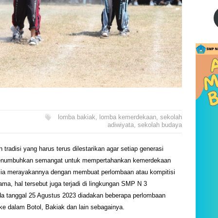
lomba bakiak
,
lomba kemerdekaan
,
sekolah
adiwiyata
,
sekolah budaya
radisi yang harus terus dilestarikan agar setiap generasi
menumbuhkan semangat untuk mempertahankan kemerdekaan
ia merayakannya dengan membuat perlombaan atau kompitisi
ama, hal tersebut juga terjadi di lingkungan SMP N 3
da tanggal 25 Agustus 2023 diadakan beberapa perlombaan
e dalam Botol, Bakiak dan lain sebagainya.