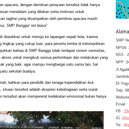
an upacara, dengan demikian perayaan tersebut tidak hanya
pesan mendalam yang ditekan serta motivasi untuk
hkan
tagline
yang disampaikan oleh pembina upacara masih
sa, SMP Bangga! not biasa”
.
Alama
ik diarahkan untuk menuju ke lapangan sepak bola, karena
SMP Ne
lingkup yang cukup luas, para peserta lomba di kelompokkan
NPSN: 
jukkan bahwa di SMP Bangga tidak terdapat sistem senioritas,
NSS : 
n akses untuk mengikuti semua perlombaan dan melakukan yang
NPP: 3
hlak yang baik, agar mampu menghargai satu sama lain, hal
Jl.Ngab
yaitu sekolah budaya.
Jambid
iah, bahkan para pendidik dan tenaga kependidikan ikut
DI Yogy
situasi tersebut adalah ekspresi kebahagiaan serta isarat
Telp. 0
tan tersebut akan mempererat kedekatan emosional bukan hanya
Website
Email 
FB :
SM
IG:
@in
Tw :
@s