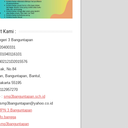
t Kami :
geri 3 Banguntapan
20400331
201040116101
402121D2015576
lak, No.84
an,
Banguntapan, Bantul,
akarta 55195
8112957270
 :
smp3banguntapan.sch.id
: smp3banguntapan@yahoo.co.id
PN 3 Banguntapan
fo.bangga
mp3banguntapan