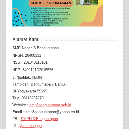
Alamat Kami :
SMP Negeri 3 Banguntapan
NPSN: 20400331
NSS : 201040116101
NPP: 3402121D2015576
Jl.Ngablak, No.84
Jambidan,
Banguntapan, Bantul,
DI Yogyakarta 55195
Telp. 08112957270
Website :
smp3banguntapan.sch.id
Email : smp3banguntapan@yahoo.co.id
FB :
SMPN 3 Banguntapan
IG:
@info.bangga