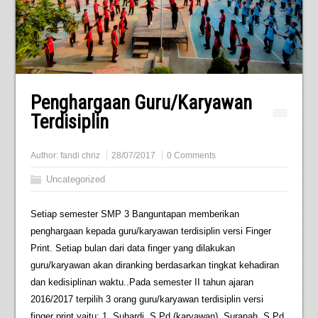
Penghargaan Guru/Karyawan
Terdisiplin
Author:
fandi chriz
28/07/2017
0 Comments
Uncategorized
Setiap semester SMP 3 Banguntapan memberikan
penghargaan kepada guru/karyawan terdisiplin versi Finger
Print. Setiap bulan dari data finger yang dilakukan
guru/karyawan akan diranking berdasarkan tingkat kehadiran
dan kedisiplinan waktu..Pada semester II tahun ajaran
2016/2017 terpilih 3 orang guru/karyawan terdisiplin versi
finger print yaitu: 1. Suhardi, S.Pd (karyawan), Suranah, S.Pd