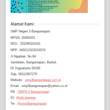
Alamat Kami :
SMP Negeri 3 Banguntapan
NPSN: 20400331
NSS : 201040116101
NPP: 3402121D2015576
Jl.Ngablak, No.84
Jambidan,
Banguntapan, Bantul,
DI Yogyakarta 55195
Telp. 08112957270
Website :
smp3banguntapan.sch.id
Email : smp3banguntapan@yahoo.co.id
FB :
SMPN 3 Banguntapan
IG:
@info.bangga
Tw :
@smp3banguntapan