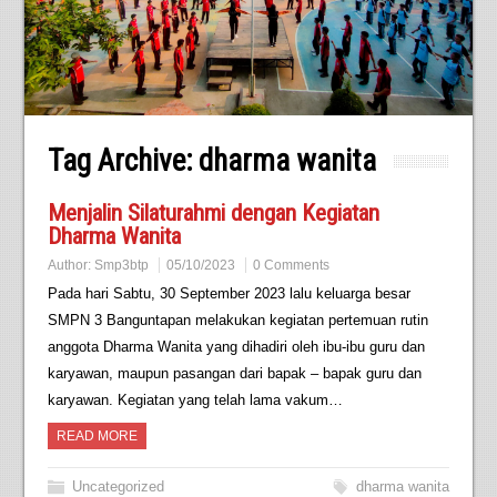
Tag Archive:
dharma wanita
Menjalin Silaturahmi dengan Kegiatan
Dharma Wanita
Author:
Smp3btp
05/10/2023
0 Comments
Pada hari Sabtu, 30 September 2023 lalu keluarga besar
SMPN 3 Banguntapan melakukan kegiatan pertemuan rutin
anggota Dharma Wanita yang dihadiri oleh ibu-ibu guru dan
karyawan, maupun pasangan dari bapak – bapak guru dan
karyawan. Kegiatan yang telah lama vakum…
READ MORE
Uncategorized
dharma wanita