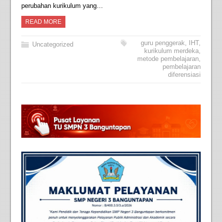
perubahan kurikulum yang…
READ MORE
guru penggerak
,
IHT
,
Uncategorized
kurikulum merdeka
,
metode pembelajaran
,
pembelajaran
diferensiasi