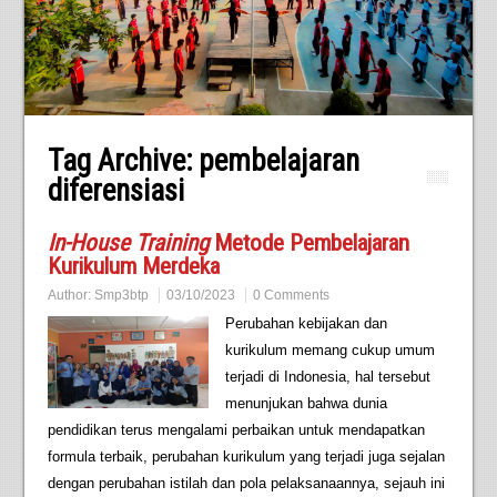
Tag Archive:
pembelajaran
diferensiasi
In-House Training
Metode Pembelajaran
Kurikulum Merdeka
Author:
Smp3btp
03/10/2023
0 Comments
Perubahan kebijakan dan
kurikulum memang cukup umum
terjadi di Indonesia, hal tersebut
menunjukan bahwa dunia
pendidikan terus mengalami perbaikan untuk mendapatkan
formula terbaik, perubahan kurikulum yang terjadi juga sejalan
dengan perubahan istilah dan pola pelaksanaannya, sejauh ini