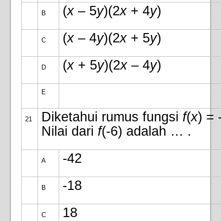
(
x
– 5
y
)(2
x
+ 4
y
)
B
(
x
– 4
y
)(2
x
+ 5
y
)
C
(
x
+ 5
y
)(2
x
– 4
y
)
D
E
Diketahui rumus fungsi
f
(
x
) = 
21
Nilai dari
f
(-6) adalah … .
-42
A
-18
B
18
C