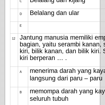
Belalang dan kijang
C
Belalang dan ular
D
E
Jantung manusia memiliki em
12
bagian, yaitu serambi kanan,
kiri, bilik kanan, dan bilik kiri
kiri berperan … .
menerima darah yang kay
A
langsung dari paru – paru
memompa darah yang kay
B
seluruh tubuh