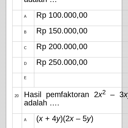
Rp 100.000,00
A
Rp 150.000,00
B
Rp 200.000,00
C
Rp 250.000,00
D
E
2
Hasil pemfaktoran 2
x
– 3
x
20
adalah ….
(
x
+ 4
y
)(2
x
– 5
y
)
A