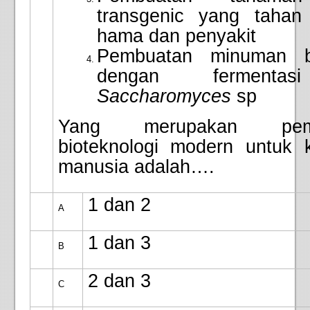
transgenic yang tahan
hama dan penyakit
Pembuatan minuman be
dengan fermenta
Saccharomyces
sp
Yang merupakan pema
bioteknologi modern untuk 
manusia adalah….
1 dan 2
A
1 dan 3
B
2 dan 3
C