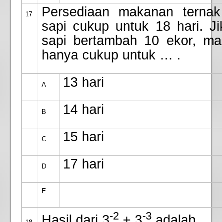
Persediaan makanan ternak
17
sapi cukup untuk 18 hari. Ji
sapi bertambah 10 ekor, ma
hanya cukup untuk … .
13 hari
A
14 hari
B
15 hari
C
17 hari
D
E
-2
-3
Hasil dari 3
+ 3
adalah …