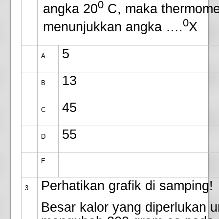
0
angka 20
C, maka thermome
0
menunjukkan angka ….
X
5
A
13
B
45
C
55
D
E
Perhatikan grafik di samping!
3
Besar kalor yang diperlukan u