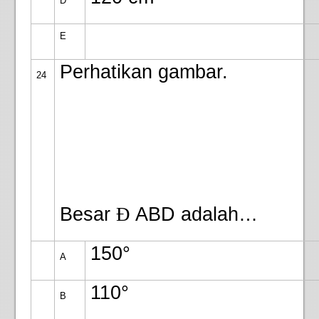
D
E
Perhatikan gambar.
24
Besar
Ð
ABD adalah…
150°
A
110°
B