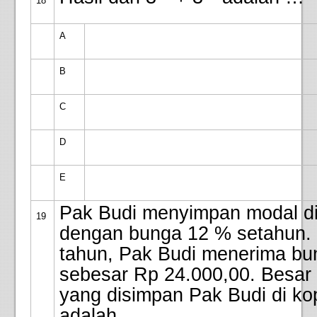
18
A
B
C
D
E
Pak Budi menyimpan modal di
19
dengan bunga 12 % setahun. 
tahun, Pak Budi menerima bu
sebesar Rp 24.000,00. Besar
yang disimpan Pak Budi di ko
adalah …