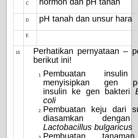
hormon dan pH tanah
C
pH tanah dan unsur hara
D
E
Perhatikan pernyataan – p
15
berikut ini!
Pembuatan insulin
menyisipkan gen pe
insulin ke gen bakteri
coli
Pembuatan keju dari s
diasamkan dengan 
Lactobacillus bulgaricus
Pembuatan tanama