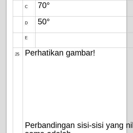
70°
C
50°
D
E
Perhatikan gambar!
25
Perbandingan sisi-sisi yang ni