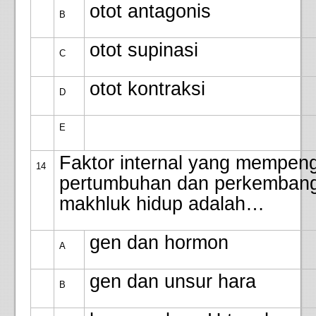
otot antagonis
B
otot supinasi
C
otot kontraksi
D
E
Faktor internal yang mempeng
14
pertumbuhan dan perkemban
makhluk hidup adalah…
gen dan hormon
A
gen dan unsur hara
B