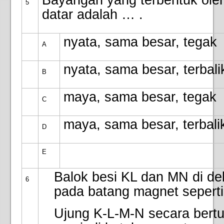
Bayangan yang terbentuk ole
5
datar adalah … .
nyata, sama besar, tegak
A
nyata, sama besar, terbali
B
maya, sama besar, tegak
C
maya, sama besar, terbali
D
E
Balok besi KL dan MN di de
6
pada batang magnet seperti
Ujung K-L-M-N secara bertu