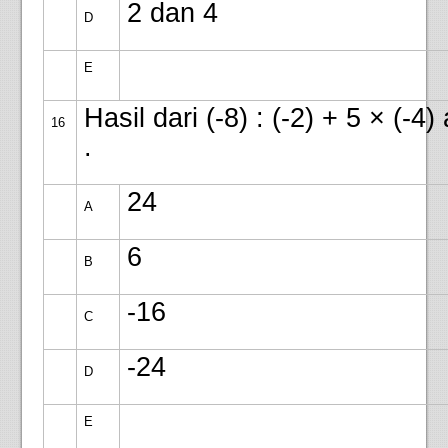
2 dan 4
D
E
Hasil dari (-8) : (-2) + 5 × (-4
16
.
24
A
6
B
-16
C
-24
D
E