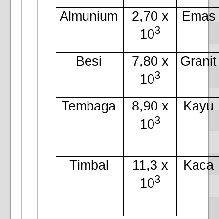
Almunium
2,70 x
Emas
3
10
Besi
7,80 x
Granit
3
10
Tembaga
8,90 x
Kayu
3
10
Timbal
11,3 x
Kaca
3
10