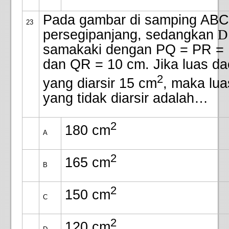
Pada gambar di samping ABC
23
persegipanjang, sedangkan
D
samakaki dengan PQ = PR = 
dan QR = 10 cm. Jika luas da
2
yang diarsir 15 cm
, maka lua
yang tidak diarsir adalah…
2
180 cm
A
2
165 cm
B
2
150 cm
C
2
120 cm