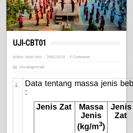
UJI-CBT01
Author:
fandi chriz
26/01/2018
0 Comments
Uncategorized
Data tentang massa jenis beb
1
:
Jenis Zat
Massa
Jenis
Jenis
Zat
3
(kg/m
)