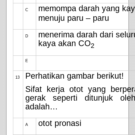
memompa darah yang ka
C
menuju paru – paru
menerima darah dari selur
D
kaya akan CO
2
E
Perhatikan gambar berikut!
13
Sifat kerja otot yang berpe
gerak seperti ditunjuk ol
adalah…
otot pronasi
A