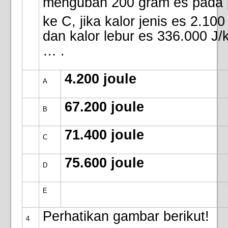
mengubah 200 gram es pada 
ke C, jika kalor jenis es 2.100
dan kalor lebur es 336.000 J/
… .
4.200 joule
A
67.200 joule
B
71.400 joule
C
75.600 joule
D
E
Perhatikan gambar berikut!
4