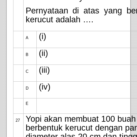
Pernyataan di atas yang be
kerucut adalah ….
(i)
A
(ii)
B
(iii)
C
(iv)
D
E
Yopi akan membuat 100 buah 
27
berbentuk kerucut dengan pa
diameter alas 20 cm dan tinggi