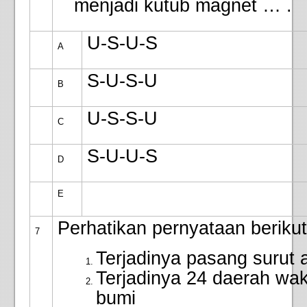
menjadi kutub magnet … .
U-S-U-S
A
S-U-S-U
B
U-S-S-U
C
S-U-U-S
D
E
Perhatikan pernyataan berikut
7
Terjadinya pasang surut a
Terjadinya 24 daerah wak
bumi