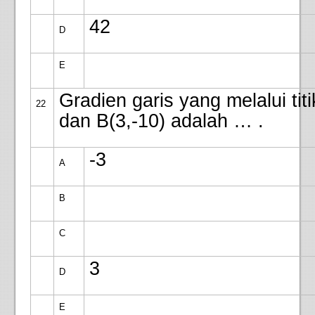
42
D
E
Gradien garis yang melalui titi
22
dan B(3,-10) adalah … .
-3
A
B
C
3
D
E