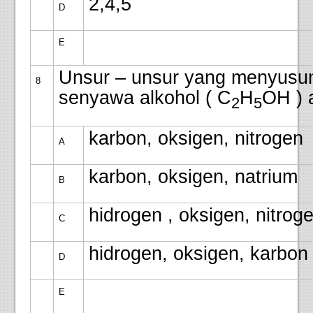
2,4,5
D
E
Unsur – unsur yang menyusu
8
senyawa alkohol ( C
H
OH ) 
2
5
karbon, oksigen, nitrogen
A
karbon, oksigen, natrium
B
hidrogen , oksigen, nitrog
C
hidrogen, oksigen, karbon
D
E