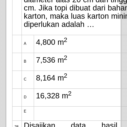
cm. Jika topi dibuat dari baha
karton, maka luas karton min
diperlukan adalah …
2
4,800 m
A
2
7,536 m
B
2
8,164 m
C
2
16,328 m
D
E
Disajikan data hasil 
28