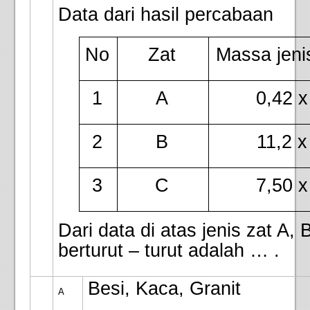
Data dari hasil percabaan
Massa jeni
No
Zat
0,42 x
1
A
11,2 x
2
B
7,50 x
3
C
Dari data di atas jenis zat A,
berturut – turut adalah … .
Besi, Kaca, Granit
A