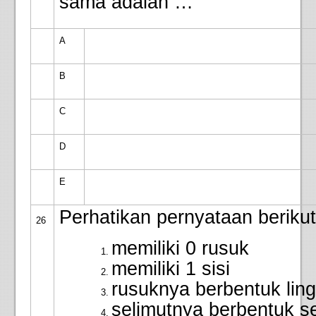
sama adalah …
A
B
C
D
E
Perhatikan pernyataan berikut
26
memiliki 0 rusuk
memiliki 1 sisi
rusuknya berbentuk lin
selimutnya berbentuk se