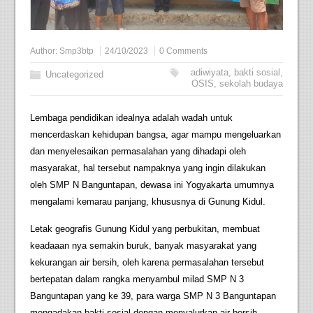
Author:
Smp3btp
24/10/2023
0 Comments
adiwiyata
,
bakti sosial
,
Uncategorized
OSIS
,
sekolah budaya
Lembaga pendidikan idealnya adalah wadah untuk
mencerdaskan kehidupan bangsa, agar mampu mengeluarkan
dan menyelesaikan permasalahan yang dihadapi oleh
masyarakat, hal tersebut nampaknya yang ingin dilakukan
oleh SMP N Banguntapan, dewasa ini Yogyakarta umumnya
mengalami kemarau panjang, khususnya di Gunung Kidul.
Letak geografis Gunung Kidul yang perbukitan, membuat
keadaaan nya semakin buruk, banyak masyarakat yang
kekurangan air bersih, oleh karena permasalahan tersebut
bertepatan dalam rangka menyambul milad SMP N 3
Banguntapan yang ke 39, para warga SMP N 3 Banguntapan
mengadakan bakti sosial dengan menyalurkan air bersih.